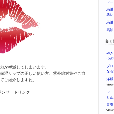
マニ
馬油
悪い
馬油
馬油
良く
やき
つの
ブロ
力が半減してしまいます。
なる
保湿リップの正しい使い方、紫外線対策やご自
洋服
てご紹介しますね。
view
マニ
ポンサードリンク
と正
青春
view