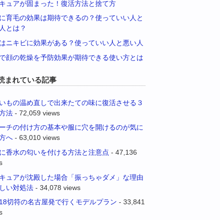
キュアが固まった！復活方法と捨て方
に育毛の効果は期待できるの？使っていい人と
人とは？
はニキビに効果がある？使っていい人と悪い人
で顔の乾燥を予防効果が期待できる使い方とは
読まれている記事
いもの温め直しで出来たての味に復活させる３
方法
- 72,059 views
ーチの付け方の基本や服に穴を開けるのが気に
方へ
- 63,010 views
に香水の匂いを付ける方法と注意点
- 47,136
s
キュアが沈殿した場合「振っちゃダメ」な理由
しい対処法
- 34,078 views
18切符の名古屋発で行くモデルプラン
- 33,841
s