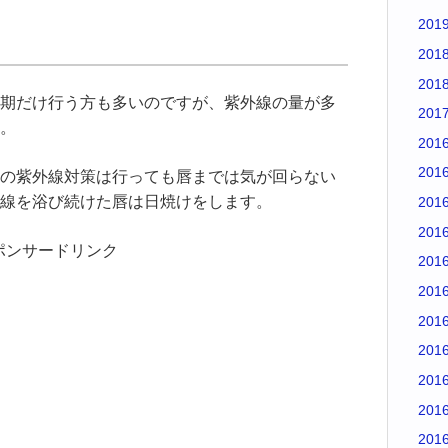
201
201
201
期だけ行う方も多いのですが、紫外線の量が多
201
。
201
201
の紫外線対策は行っても唇までは気が回らない
線を浴び続けた唇は日焼けをします。
201
201
ポンサードリンク
201
201
201
201
201
201
201