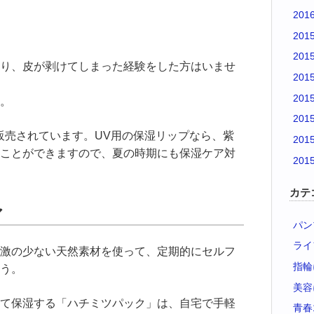
201
201
201
り、皮が剥けてしまった経験をした方はいませ
201
201
。
201
販売されています。UV用の保湿リップなら、紫
201
ことができますので、夏の時期にも保湿ケア対
201
カテ
ア
パン
ライ
激の少ない天然素材を使って、定期的にセルフ
指輪
う。
美容
て保湿する「ハチミツパック」は、自宅で手軽
青春