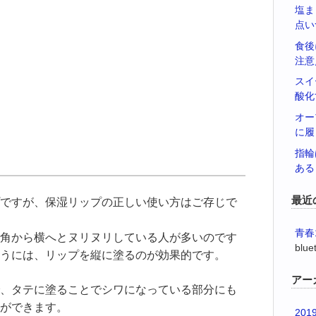
塩ま
点い
食後
注意
スイ
酸化
オー
に履
指輪
ある
最近
ですが、保湿リップの正しい使い方はご存じで
青春
角から横へとヌリヌリしている人が多いのです
blue
うには、リップを縦に塗るのが効果的です。
アー
、タテに塗ることでシワになっている部分にも
ができます。
201