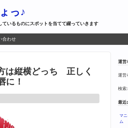
ょっ♪
しているものにスポットを当てて綴っていきます
い合わせ
運営
方は縦横どっち 正しく
運営
唇に！
検索:
最近
マニ
ム