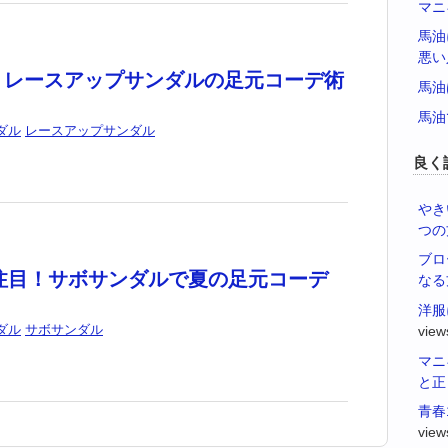
マニ
馬油
悪い
？レースアップサンダルの足元コーデ術
馬油
馬油
ダル
レースアップサンダル
良く
やき
つの
ブロ
大注目！サボサンダルで夏の足元コーデ
なる
洋服
ダル
サボサンダル
view
マニ
と正
青春
view