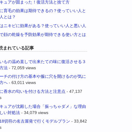
キュアが固まった！復活方法と捨て方
に育毛の効果は期待できるの？使っていい人と
人とは？
はニキビに効果がある？使っていい人と悪い人
で顔の乾燥を予防効果が期待できる使い方とは
読まれている記事
いもの温め直しで出来たての味に復活させる３
方法
- 72,059 views
ーチの付け方の基本や服に穴を開けるのが気に
方へ
- 63,011 views
に香水の匂いを付ける方法と注意点
- 47,137
s
キュアが沈殿した場合「振っちゃダメ」な理由
しい対処法
- 34,079 views
18切符の名古屋発で行くモデルプラン
- 33,842
s