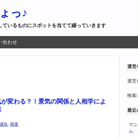
ょっ♪
しているものにスポットを当てて綴っていきます
い合わせ
運営
運営
検索:
気が変わる？！景気の関係と人相学によ
法
最近
運気
,
開運
マニ
ム