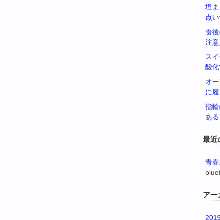
塩ま
点い
食後
注意
スイ
酸化
オー
に履
指輪
ある
最近
青春
blue
アー
201