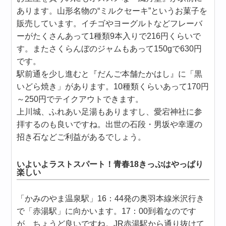
あります。山形名物の“ミルクセーキ”というお菓子を
販売しています。イチゴやヨーグルトなどフレーバ
ーがたくさんあって1種類9本入りで216円くらいで
す。またさくらんぼのジャムもあって150gで630円
です。
駅前通を少し進むと『だんご本舗たかはし』に「黒
いどら焼き」があります。10種類くらいあって170円
～250円でテイクアウトできます。
上川城、ふれあい足湯もありますし、愛宕神社に参
拝するのも良いですね。出世の石段・男坂や幸運の
招き石などご利益があるでしょう。
いよいよラストスパート！青春18きっぷはやっぱり
楽しい
「かみのやま温泉駅」16：44発の奥羽本線米沢行き
で「赤湯駅」に向かいます。17：00到着なのです
が、ちょうど良いですね。JR赤湯駅から通り抜けて