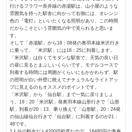
行けるフラワー長井線の赤湯駅は、山小屋のような
雰囲気を持った駅舎に向かって右側には、オレンジ
色の『電灯』といいたくなる照明があり、この時間
だからこそという雰囲気の中で見られると思いま
す。
そして「赤湯駅」から18：08発の奥羽本線米沢行き
に乗って、「米沢駅」には18：25に到着します。
「米沢駅」は白くてモダンな駅舎で、天気の良い日
の昼に見るとまぶしいくらいです。モデルコースで
到着する時間には周囲がくらいにもかかわらず、駅
の照明が白い外壁に映えてナチュラルなライトアッ
プに見えるのもオススメのポイントです。
「米沢駅」から「仙台駅」まで一気に戻りましょ
う。19：20「米沢駅」発奥羽本線山形行きで「山形
駅」到着が20：13、乗り換えて「山形駅」20：24発
の仙山線仙台行きで「仙台駅」に到着するのが21：
48です。
1人分の料金だと4200円程度なので、18480円の青春