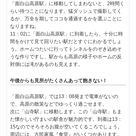
「面白山高原駅」に移動してしまわないと、2時間く
らい待つことになります。猛ダッシュで撮影してく
るか、万全を期してココを通過するかを選ぶことに
なりますね。
11：02に「面白山高原駅」に到着したら、十分に時
間をかけて見て回りたい駅だとすぐにわかるでしょ
う。ホームつたいに行ってトンネルをのぞき込めそ
うな作りですし、駅からも高原の様子やホームの反
対側には滝があるのも見えます。
午後からも見所がたくさんあって飽きない！
「面白山高原駅」では13：08発まで電車がないの
で、高原の散策などでゆっくり過ごせます。
次に「山寺駅」に移動します。この「山寺駅」もま
た懐かしい佇まいの駅舎が魅力的です。到着は13：
15なのでそろそろお腹が空いてくるころでしょう。
周辺には、古民家風『食堂』がいくつかあります。