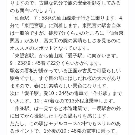
りますので、古風な気分で旅の安全祈願をしてみる
のも面白いでしょう。
「仙台駅」7：58発の仙山線愛子行きに乗ります。4
分で「東照宮駅」に到着します。東照宮の駅舎自体
は一般的ですが、徒歩7分くらいのところに「仙台東
照宮」があり、宮大工の腕の素晴らしさを見るのに
オススメのスポットとなっています。
「東照宮駅」から仙山線「愛子駅」に向かいます。
9：23発9：45着で22分くらいかかります。
駅名の看板が掛かっている正面が古風で可愛らしい
駅舎ですし、すぐ目の前にはしだれ桜の大木があり
ますので、春には素晴らしい景色になります。
次に「愛子駅」発10：34発の電車で「作並駅」まで
いきます。10：47着なので13分程度乗車します。
「作並駅」は一見すると木造建築で、一度駅舎の外
に出てから撮影したくなる温もりを感じます。
ただし、この駅はモデルコースの中でもスリルのあ
るポイントで、1分後の10：48発の電車に乗って、