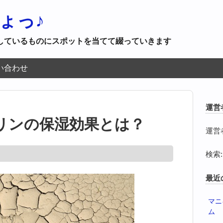
ょっ♪
しているものにスポットを当てて綴っていきます
い合わせ
運営
リンの保湿効果とは？
運営
検索:
最近
マニ
ム