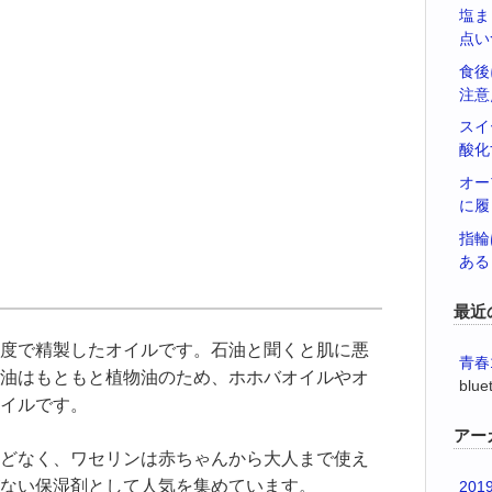
塩ま
点い
食後
注意
スイ
酸化
オー
に履
指輪
ある
最近
度で精製したオイルです。石油と聞くと肌に悪
青春
油はもともと植物油のため、ホホバオイルやオ
blue
イルです。
アー
どなく、ワセリンは赤ちゃんから大人まで使え
ない保湿剤として人気を集めています。
201