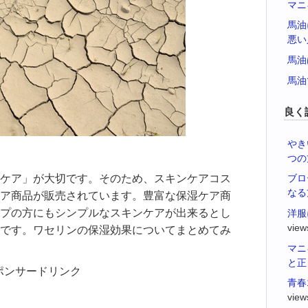
マニ
馬油
悪い
馬油
馬油
良く
やき
つの
ケア」が大切です。そのため、スキンケアコス
ブロ
なる
ア商品が販売されています。豊富な保湿ケア商
プの方にもシンプルなスキンケアが出来るとし
洋服
view
です。ワセリンの保湿効果についてまとめてみ
マニ
と正
ポンサードリンク
青春
view