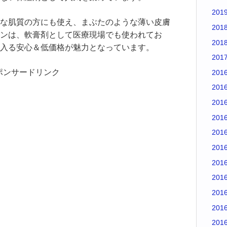
201
な肌質の方にも使え、まぶたのような薄い皮膚
201
ンは、軟膏剤として医療現場でも使われてお
201
入る安心＆低価格が魅力となっています。
201
ポンサードリンク
201
201
201
201
201
201
201
201
201
201
201