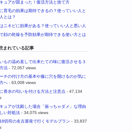
キュアが固まった！復活方法と捨て方
に育毛の効果は期待できるの？使っていい人と
人とは？
はニキビに効果がある？使っていい人と悪い人
で顔の乾燥を予防効果が期待できる使い方とは
読まれている記事
いもの温め直しで出来たての味に復活させる３
方法
- 72,057 views
ーチの付け方の基本や服に穴を開けるのが気に
方へ
- 63,008 views
に香水の匂いを付ける方法と注意点
- 47,134
s
キュアが沈殿した場合「振っちゃダメ」な理由
しい対処法
- 34,075 views
18切符の名古屋発で行くモデルプラン
- 33,837
s