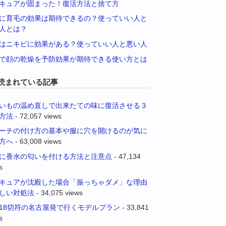
キュアが固まった！復活方法と捨て方
に育毛の効果は期待できるの？使っていい人と
人とは？
はニキビに効果がある？使っていい人と悪い人
で顔の乾燥を予防効果が期待できる使い方とは
読まれている記事
いもの温め直しで出来たての味に復活させる３
方法
- 72,057 views
ーチの付け方の基本や服に穴を開けるのが気に
方へ
- 63,008 views
に香水の匂いを付ける方法と注意点
- 47,134
s
キュアが沈殿した場合「振っちゃダメ」な理由
しい対処法
- 34,075 views
18切符の名古屋発で行くモデルプラン
- 33,841
s