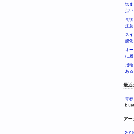
塩ま
点い
食後
注意
スイ
酸化
オー
に履
指輪
ある
最近
青春
blue
アー
201