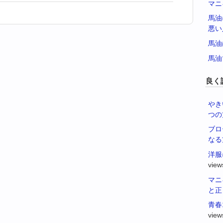
マニ
馬油
悪い
馬油
馬油
良く
やき
つの
ブロ
なる
洋服
view
マニ
と正
青春
view