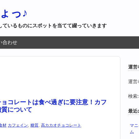
ょっ♪
しているものにスポットを当てて綴っていきます
い合わせ
運営
運営
検索:
チョコレートは食べ過ぎに要注意！カフ
糖質について
最近
食材
カフェイン
,
糖質
,
高カカオチョコレート
マニ
ム