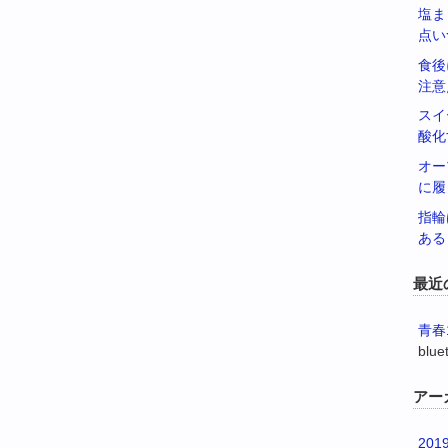
塩ま
点い
食後
注意
スイ
酸化
オー
に履
指輪
ある
最近
青春
blue
アー
201