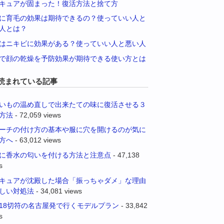
キュアが固まった！復活方法と捨て方
に育毛の効果は期待できるの？使っていい人と
人とは？
はニキビに効果がある？使っていい人と悪い人
で顔の乾燥を予防効果が期待できる使い方とは
読まれている記事
いもの温め直しで出来たての味に復活させる３
方法
- 72,059 views
ーチの付け方の基本や服に穴を開けるのが気に
方へ
- 63,012 views
に香水の匂いを付ける方法と注意点
- 47,138
s
キュアが沈殿した場合「振っちゃダメ」な理由
しい対処法
- 34,081 views
18切符の名古屋発で行くモデルプラン
- 33,842
s