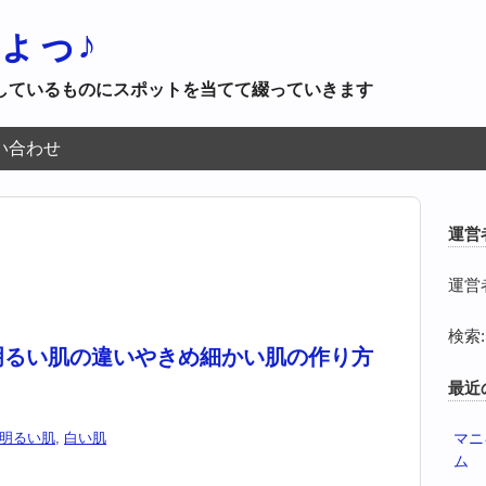
ょっ♪
しているものにスポットを当てて綴っていきます
い合わせ
運営
運営
検索:
明るい肌の違いやきめ細かい肌の作り方
最近
明るい肌
,
白い肌
マニ
ム