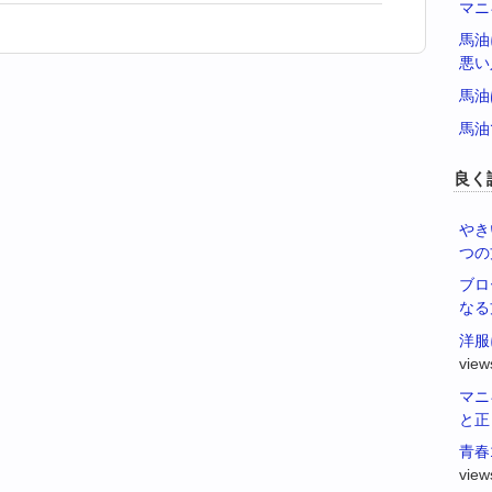
マニ
馬油
悪い
馬油
馬油
良く
やき
つの
ブロ
なる
洋服
view
マニ
と正
青春
view