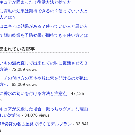
キュアが固まった！復活方法と捨て方
に育毛の効果は期待できるの？使っていい人と
人とは？
はニキビに効果がある？使っていい人と悪い人
で顔の乾燥を予防効果が期待できる使い方とは
読まれている記事
いもの温め直しで出来たての味に復活させる３
方法
- 72,059 views
ーチの付け方の基本や服に穴を開けるのが気に
方へ
- 63,009 views
に香水の匂いを付ける方法と注意点
- 47,135
s
キュアが沈殿した場合「振っちゃダメ」な理由
しい対処法
- 34,076 views
18切符の名古屋発で行くモデルプラン
- 33,841
s