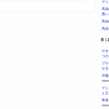
マニ
馬油
悪い
馬油
馬油
良く
やき
つの
ブロ
なる
洋服
view
マニ
と正
青春
view