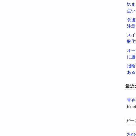
塩ま
点い
食後
注意
スイ
酸化
オー
に履
指輪
ある
最近
青春
blue
アー
201