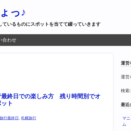
ょっ♪
しているものにスポットを当てて綴っていきます
い合わせ
運営
運営
検索:
行最終日での楽しみ方 残り時間別でオ
ポット
最近
旅行最終日
,
札幌旅行
マニ
ム