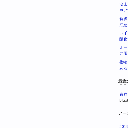
塩ま
点い
食後
注意
スイ
酸化
オー
に履
指輪
ある
最近
青春
blue
アー
201