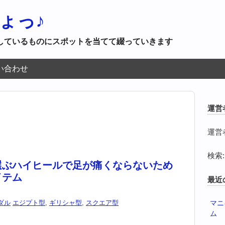
ょっ♪
しているものにスポットを当てて綴っていきます
い合わせ
運営
運営
検索:
選ぶハイヒールで足が痛くならないため
イテム
最近
ダル
エジプト型
,
ギリシャ型
,
スクエア型
マニ
ム