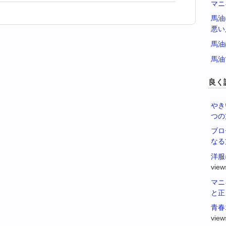
マニ
馬油
悪い
馬油
馬油
良く
やき
つの
ブロ
なる
洋服
view
マニ
と正
青春
view