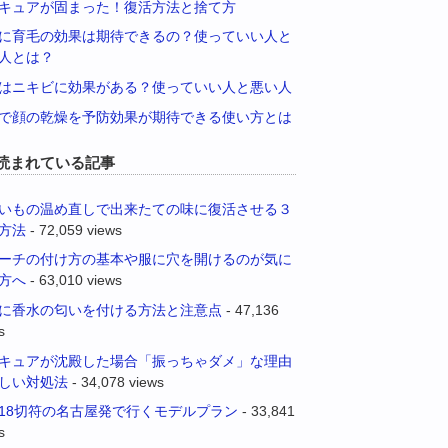
キュアが固まった！復活方法と捨て方
に育毛の効果は期待できるの？使っていい人と
人とは？
はニキビに効果がある？使っていい人と悪い人
で顔の乾燥を予防効果が期待できる使い方とは
読まれている記事
いもの温め直しで出来たての味に復活させる３
方法
- 72,059 views
ーチの付け方の基本や服に穴を開けるのが気に
方へ
- 63,010 views
に香水の匂いを付ける方法と注意点
- 47,136
s
キュアが沈殿した場合「振っちゃダメ」な理由
しい対処法
- 34,078 views
18切符の名古屋発で行くモデルプラン
- 33,841
s